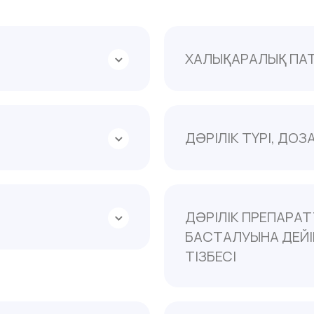
ХАЛЫҚАРАЛЫҚ ПА
Жоқ
ДӘРІЛІК ТҮРІ, ДО
матологиялық
Стоматологиялық гель
уге арналған инфекцияға
ар. Басқалары.
ДӘРІЛІК ПРЕПАРА
БАСТАЛУЫНА ДЕЙІ
 үдерістерінде
жаралы зақымдануында
ТІЗБЕСІ
Қолдануға болмайтын 
- салицилаттарға немес
аса жоғары сезімталдық