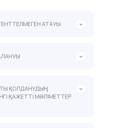
ТЕНТТЕЛМЕГЕН АТАУЫ
ЗАЛАНУЫ
ТТЫ ҚОЛДАНУДЫҢ
НГІ ҚАЖЕТТІ МӘЛІМЕТТЕР
жағдайлар
е қосымша заттардың кез келгеніне
;