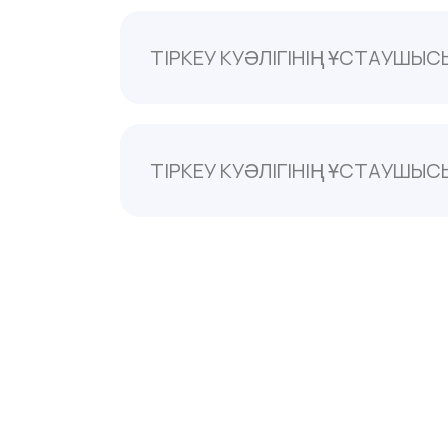
ТІРКЕУ КУӘЛІГІНІҢ ҰСТАУШЫС
«Бауш Хелс» ЖШҚ
Ресей Федерациясы,115162, Мәскеу қ., Ш
құр,
ТІРКЕУ КУӘЛІГІНІҢ ҰСТАУШЫС
Фармзавод Ельфа A.O., 58-500 Еленя Гура
Польша
«Бауш Хелс» ЖШҚ
Ресей Федерациясы,115162, Мәскеу қ., Ш
құр,
Тел./ факс: +7 495 510 2879
Электронды пошта:
office.ru@bauschh