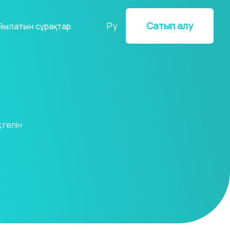
Ру
Сатып алу
ойылатын сұрақтар
гелін