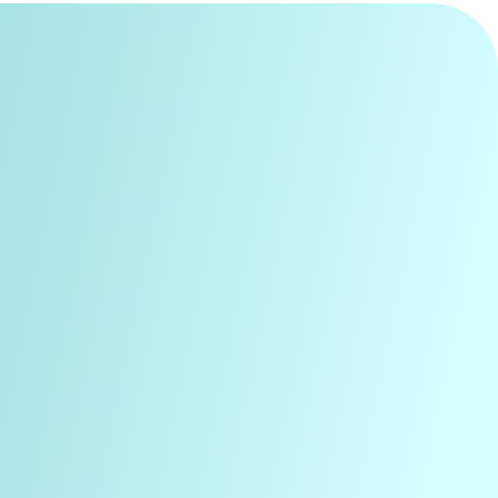
, факс +7 727 3 111 517
ice.kz@bauschhealth.com