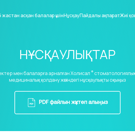
 жастан асқан балалар үшін
Нұсқау
Пайдалы ақпарат
Жиі қ
НҰСҚАУЛЫҚТАР
®
ектер мен балаларға арналған Холисал
стоматологиялық 
медициналық қолдану жөніндегі нұсқаулықты оқыңыз
PDF файлын жүктеп алыңыз