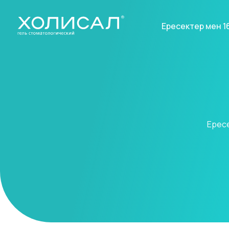
Ересектер мен 16
Ерес